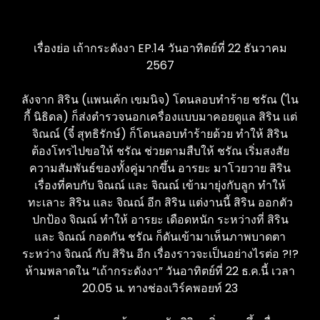
เรื่องย่อ เถ้ากระดังงา EP.14 วันอาทิตย์ที่ 22 ธันวาคม
2567
ลังจาก สิริน (แพนเค้ก เขมนิจ) โดนลอบทำร้าย ชรัณ (ไน
กี้ นิธิดล) ก็ส่งตำรวจนอกเครื่องแบบมาคอยดูแล สิริน แต่
จิณณ์ (จี๋ สุทธิรักษ์) ก็โดนลอบทำร้ายด้วย ทำให้ สิริน
ต้องโทรไปขอให้ ชรัณ ช่วยตามสืบให้ ชรัณ เริ่มสงสัย
ความสัมพันธ์ของทั้งคู่มากขึ้น อารยะ มาโวยวาย สิริน
เรื่องที่คบกับ จิณณ์ และ จิณณ์ เข้ามายุ่งกับลูก ทำให้
ทะเลาะ สิริน และ จิณณ์ อีก สิริน แต่งานนี้ สิริน ออกตัว
ปกป้อง จิณณ์ ทำให้ อารยะ เดือดหนัก ระหว่างที่ สิริน
และ จิณณ์ กอดกัน ชรัณ ก็ดันเข้ามาเห็นภาพบาดตา
ระหว่าง จิณณ์ กับ สิริน อีก เรื่องราวจะเป็นอย่างไรต่อ ?!?
ห้ามพลาดใน “เถ้ากระดังงา” วันอาทิตย์ที่ 22 ธ.ค.นี้ เวลา
20.05 น. ทางช่องเวิร์คพอยท์ 23